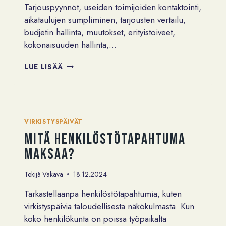
Tarjouspyynnöt, useiden toimijoiden kontaktointi,
aikataulujen sumpliminen, tarjousten vertailu,
budjetin hallinta, muutokset, erityistoiveet,
kokonaisuuden hallinta,…
ONKO
LUE LISÄÄ
VIRKISTYSPÄIVÄ
VIRKISTÄVÄ
–
MYÖS
HÄNELLE,
VIRKISTYSPÄIVÄT
JOKA
Mitä henkilöstötapahtuma
JÄRJESTÄÄ?
maksaa?
Tekijä
Vakava
18.12.2024
Tarkastellaanpa henkilöstötapahtumia, kuten
virkistyspäiviä taloudellisesta näkökulmasta. Kun
koko henkilökunta on poissa työpaikalta