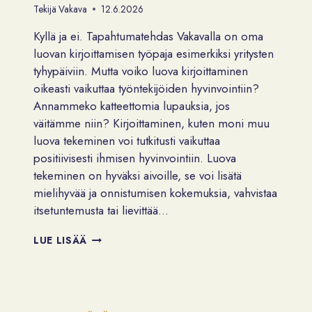
Tekijä
Vakava
12.6.2026
Kyllä ja ei. Tapahtumatehdas Vakavalla on oma
luovan kirjoittamisen työpaja esimerkiksi yritysten
tyhypäiviin. Mutta voiko luova kirjoittaminen
oikeasti vaikuttaa työntekijöiden hyvinvointiin?
Annammeko katteettomia lupauksia, jos
väitämme niin? Kirjoittaminen, kuten moni muu
luova tekeminen voi tutkitusti vaikuttaa
positiivisesti ihmisen hyvinvointiin. Luova
tekeminen on hyväksi aivoille, se voi lisätä
mielihyvää ja onnistumisen kokemuksia, vahvistaa
itsetuntemusta tai lievittää…
VOIKO
LUE LISÄÄ
LUOVA
KIRJOITTAMINEN
LISÄTÄ
TYÖHYVINVOINTIA?