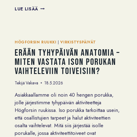
PIENEN
LUE LISÄÄ
BUDJETIN
TYKY-
PÄIVÄ
–
EDULLISIA
HÖGFORSIN RUUKKI
|
VIRKISTYSPÄIVÄT
IDEOITA
Erään tyhypäivän anatomia –
VIRKISTYSPÄIVÄN
JÄRJESTÄMISEEN
miten vastata ison porukan
vaihteleviin toiveisiin?
Tekijä
Vakava
18.5.2026
Asiakkaallamme oli noin 40 hengen porukka,
jolle järjestimme tyhypäivän aktiviteetteja
Högforsin ruukissa. Iso porukka tarkoittaa usein,
että osallistujien tarpeet ja halut aktiviteettien
osalta vaihtelevat. Mitä siis järjestää isolle
porukalle, jossa aktiviteettitoiveet ovat