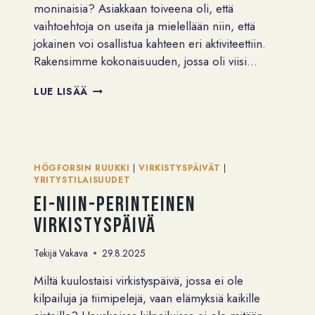
moninaisia? Asiakkaan toiveena oli, että
vaihtoehtoja on useita ja mielellään niin, että
jokainen voi osallistua kahteen eri aktiviteettiin.
Rakensimme kokonaisuuden, jossa oli viisi…
ERÄÄN
LUE LISÄÄ
TYHYPÄIVÄN
ANATOMIA
–
MITEN
VASTATA
HÖGFORSIN RUUKKI
|
VIRKISTYSPÄIVÄT
|
ISON
YRITYSTILAISUUDET
PORUKAN
Ei-niin-perinteinen
VAIHTELEVIIN
TOIVEISIIN?
virkistyspäivä
Tekijä
Vakava
29.8.2025
Miltä kuulostaisi virkistyspäivä, jossa ei ole
kilpailuja ja tiimipelejä, vaan elämyksiä kaikille