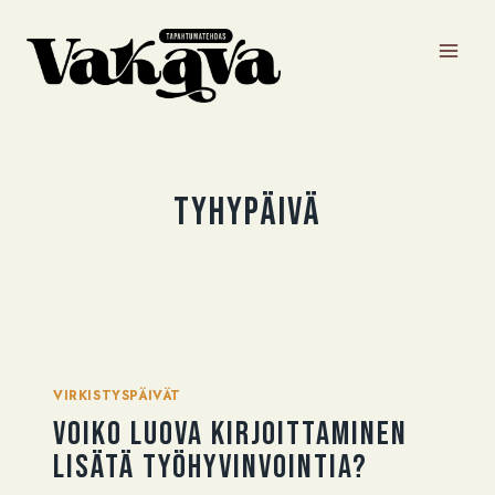
Siirry
sisältöön
Tyhypäivä
VIRKISTYSPÄIVÄT
Voiko luova kirjoittaminen
lisätä työhyvinvointia?