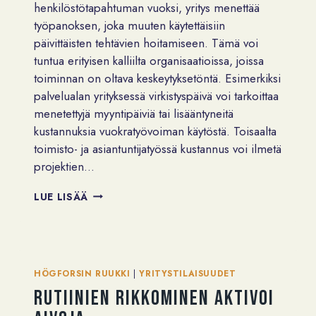
henkilöstötapahtuman vuoksi, yritys menettää
työpanoksen, joka muuten käytettäisiin
päivittäisten tehtävien hoitamiseen. Tämä voi
tuntua erityisen kalliilta organisaatioissa, joissa
toiminnan on oltava keskeytyksetöntä. Esimerkiksi
palvelualan yrityksessä virkistyspäivä voi tarkoittaa
menetettyjä myyntipäiviä tai lisääntyneitä
kustannuksia vuokratyövoiman käytöstä. Toisaalta
toimisto- ja asiantuntijatyössä kustannus voi ilmetä
projektien…
MITÄ
LUE LISÄÄ
HENKILÖSTÖTAPAHTUMA
MAKSAA?
HÖGFORSIN RUUKKI
|
YRITYSTILAISUUDET
Rutiinien rikkominen aktivoi