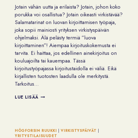
Jotain vähän uutta ja erilaista? Jotain, johon koko
porukka voi osallistua? Jotain oikeasti virkistävää?
Salamatarinat on luovan kirjoittamisen työpaja,
joka sopii mainiosti yrityksen virkistyspäivän
ohjelmaksi. Älä pelästy termiä ”luova
kirjoittaminen”! Aiempaa kirjoituskokemusta ei
tarvita. Ei haittaa, jos edellinen ainekirjoitus on
kouluajoilta tai kauempaa. Tässä
kirjoitustyöpajassa kirjoitustaidolla ei väliä. Eikä
kirjallisten tuotosten laadulla ole merkitystä.
Tarkoitus…
ETSITKÖ
LUE LISÄÄ
IDEOITA
VIRKISTYSPÄIVÄÄN?
HÖGFORSIN RUUKKI
|
VIRKISTYSPÄIVÄT
|
YRITYSTILAISUUDET