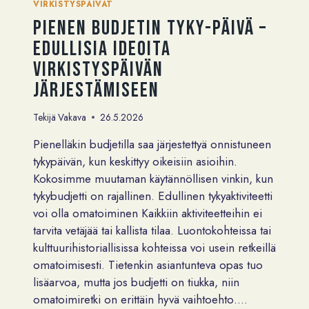
VIRKISTYSPÄIVÄT
Pienen budjetin tyky-päivä –
edullisia ideoita
virkistyspäivän
järjestämiseen
Tekijä
Vakava
26.5.2026
Pienelläkin budjetilla saa järjestettyä onnistuneen
tykypäivän, kun keskittyy oikeisiin asioihin.
Kokosimme muutaman käytännöllisen vinkin, kun
tykybudjetti on rajallinen. Edullinen tykyaktiviteetti
voi olla omatoiminen Kaikkiin aktiviteetteihin ei
tarvita vetäjää tai kallista tilaa. Luontokohteissa tai
kulttuurihistoriallisissa kohteissa voi usein retkeillä
omatoimisesti. Tietenkin asiantunteva opas tuo
lisäarvoa, mutta jos budjetti on tiukka, niin
omatoimiretki on erittäin hyvä vaihtoehto….