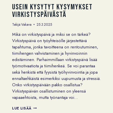
Usein kysytyt kysymykset
virkistyspäivästä
Tekijä
Vakava
25.3.2025
Mikä on virkistyspäivä ja miksi se on tärkeä?
Virkistyspäivä on työyhteisölle järjestettävä
tapahtuma, jonka tavoitteena on rentoutuminen,
tiimihengen vahvistaminen ja hyvinvoinnin
edistäminen. Parhaimmillaan virkistyspäivä lisää
työmotivaatiota ja tiimihenkeä. Se voi parantaa
sekä henkistä että fyysistä työhyvinvointia ja jopa
ennaltaehkäistä esimerkiksi uupumusta ja stressiä.
Onko virkistyspäivään pakko osallistua?
Virkistyspäivän osallistuminen on yleensä
vapaaehtoista, mutta työnantaja voi…
USEIN
LUE LISÄÄ
KYSYTYT