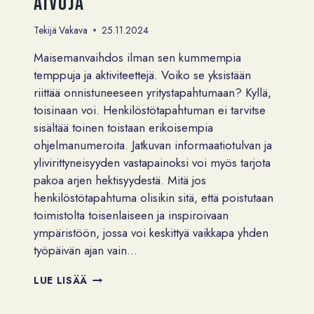
aivoja
Tekijä
Vakava
25.11.2024
Maisemanvaihdos ilman sen kummempia
temppuja ja aktiviteettejä. Voiko se yksistään
riittää onnistuneeseen yritystapahtumaan? Kyllä,
toisinaan voi. Henkilöstötapahtuman ei tarvitse
sisältää toinen toistaan erikoisempia
ohjelmanumeroita. Jatkuvan informaatiotulvan ja
ylivirittyneisyyden vastapainoksi voi myös tarjota
pakoa arjen hektisyydestä. Mitä jos
henkilöstötapahtuma olisikin sitä, että poistutaan
toimistolta toisenlaiseen ja inspiroivaan
ympäristöön, jossa voi keskittyä vaikkapa yhden
työpäivän ajan vain…
RUTIINIEN
LUE LISÄÄ
RIKKOMINEN
AKTIVOI