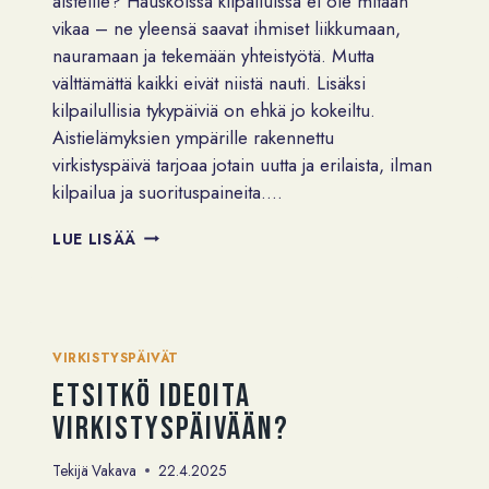
aisteille? Hauskoissa kilpailuissa ei ole mitään
vikaa – ne yleensä saavat ihmiset liikkumaan,
nauramaan ja tekemään yhteistyötä. Mutta
välttämättä kaikki eivät niistä nauti. Lisäksi
kilpailullisia tykypäiviä on ehkä jo kokeiltu.
Aistielämyksien ympärille rakennettu
virkistyspäivä tarjoaa jotain uutta ja erilaista, ilman
kilpailua ja suorituspaineita….
EI-
LUE LISÄÄ
NIIN-
PERINTEINEN
VIRKISTYSPÄIVÄ
VIRKISTYSPÄIVÄT
Etsitkö ideoita
virkistyspäivään?
Tekijä
Vakava
22.4.2025