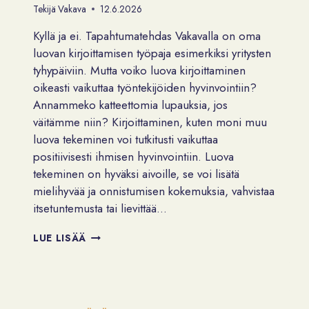
Tekijä
Vakava
12.6.2026
Kyllä ja ei. Tapahtumatehdas Vakavalla on oma
luovan kirjoittamisen työpaja esimerkiksi yritysten
tyhypäiviin. Mutta voiko luova kirjoittaminen
oikeasti vaikuttaa työntekijöiden hyvinvointiin?
Annammeko katteettomia lupauksia, jos
väitämme niin? Kirjoittaminen, kuten moni muu
luova tekeminen voi tutkitusti vaikuttaa
positiivisesti ihmisen hyvinvointiin. Luova
tekeminen on hyväksi aivoille, se voi lisätä
mielihyvää ja onnistumisen kokemuksia, vahvistaa
itsetuntemusta tai lievittää…
VOIKO
LUE LISÄÄ
LUOVA
KIRJOITTAMINEN
LISÄTÄ
TYÖHYVINVOINTIA?