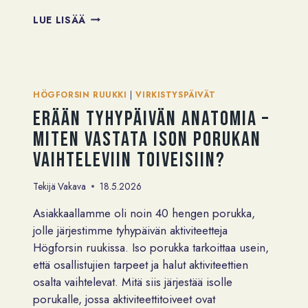
PIENEN
LUE LISÄÄ
BUDJETIN
TYKY-
PÄIVÄ
–
EDULLISIA
HÖGFORSIN RUUKKI
|
VIRKISTYSPÄIVÄT
IDEOITA
Erään tyhypäivän anatomia –
VIRKISTYSPÄIVÄN
JÄRJESTÄMISEEN
miten vastata ison porukan
vaihteleviin toiveisiin?
Tekijä
Vakava
18.5.2026
Asiakkaallamme oli noin 40 hengen porukka,
jolle järjestimme tyhypäivän aktiviteetteja
Högforsin ruukissa. Iso porukka tarkoittaa usein,
että osallistujien tarpeet ja halut aktiviteettien
osalta vaihtelevat. Mitä siis järjestää isolle
porukalle, jossa aktiviteettitoiveet ovat