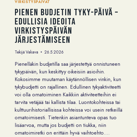
VIRKISTYSPÄIVÄT
Pienen budjetin tyky-päivä –
edullisia ideoita
virkistyspäivän
järjestämiseen
Tekijä
Vakava
26.5.2026
Pienelläkin budjetilla saa järjestettyä onnistuneen
tykypäivän, kun keskittyy oikeisiin asioihin.
Kokosimme muutaman käytännöllisen vinkin, kun
tykybudjetti on rajallinen. Edullinen tykyaktiviteetti
voi olla omatoiminen Kaikkiin aktiviteetteihin ei
tarvita vetäjää tai kallista tilaa. Luontokohteissa tai
kulttuurihistoriallisissa kohteissa voi usein retkeillä
omatoimisesti. Tietenkin asiantunteva opas tuo
lisäarvoa, mutta jos budjetti on tiukka, niin
omatoimiretki on erittäin hyvä vaihtoehto….