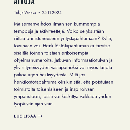
aivoja
Tekijä
Vakava
25.11.2024
Maisemanvaihdos ilman sen kummempia
temppuja ja aktiviteettejä. Voiko se yksistään
riittää onnistuneeseen yritystapahtumaan? Kyllä,
toisinaan voi. Henkilöstötapahtuman ei tarvitse
sisältää toinen toistaan erikoisempia
ohjelmanumeroita. Jatkuvan informaatiotulvan ja
ylivirittyneisyyden vastapainoksi voi myös tarjota
pakoa arjen hektisyydestä. Mitä jos
henkilöstötapahtuma olisikin sitä, että poistutaan
toimistolta toisenlaiseen ja inspiroivaan
ympäristöön, jossa voi keskittyä vaikkapa yhden
työpäivän ajan vain…
RUTIINIEN
LUE LISÄÄ
RIKKOMINEN
AKTIVOI