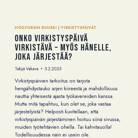
KYSYMYKSET
VIRKISTYSPÄIVÄSTÄ
HÖGFORSIN RUUKKI
|
VIRKISTYSPÄIVÄT
Onko virkistyspäivä
virkistävä – myös hänelle,
joka järjestää?
Tekijä
Vakava
5.2.2025
Virkistyspäivien tarkoitus on tarjota
hengähdystauko arjen kiireestä ja mahdollisuus
nauttia yhteisestä ajasta työkavereiden kanssa.
Mutta mitä tapahtuu, kun olet se, joka vastaa
järjestelyistä? Helposti kuvitellaan, että
virkistyspäivän järjestäminen hoituu siinä sivussa,
muiden työtehtävien ohella. Tai kahvitauolla!
Todellisuudessa näin ei usein ole.