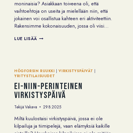
moninaisia? Asiakkaan toiveena oli, että
vaihtoehtoja on useita ja mielellään niin, että
jokainen voi osallistua kahteen eri aktiviteettiin.
Rakensimme kokonaisuuden, jossa oli viisi…
ERÄÄN
LUE LISÄÄ
TYHYPÄIVÄN
ANATOMIA
–
MITEN
VASTATA
HÖGFORSIN RUUKKI
|
VIRKISTYSPÄIVÄT
|
ISON
YRITYSTILAISUUDET
PORUKAN
Ei-niin-perinteinen
VAIHTELEVIIN
TOIVEISIIN?
virkistyspäivä
Tekijä
Vakava
29.8.2025
Miltä kuulostaisi virkistyspäivä, jossa ei ole
kilpailuja ja tiimipelejä, vaan elämyksiä kaikille