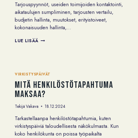
Tarjouspyynnöt, useiden toimijoiden kontaktointi,
aikataulujen sumpliminen, tarjousten vertailu,
budjetin hallinta, muutokset, erityistoiveet,
kokonaisuuden hallinta,…
ONKO
LUE LISÄÄ
VIRKISTYSPÄIVÄ
VIRKISTÄVÄ
–
MYÖS
HÄNELLE,
VIRKISTYSPÄIVÄT
JOKA
Mitä henkilöstötapahtuma
JÄRJESTÄÄ?
maksaa?
Tekijä
Vakava
18.12.2024
Tarkastellaanpa henkilöstötapahtumia, kuten
virkistyspäiviä taloudellisesta näkökulmasta. Kun
koko henkilökunta on poissa työpaikalta