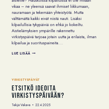
aisteille? Hauskoissa kilpailuissa ei ole mitään
vikaa – ne yleensä saavat ihmiset liikkumaan,
nauramaan ja tekemään yhteistyötä. Mutta
välttämättä kaikki eivät niistä nauti. Lisäksi
kilpailullisia tykypäiviä on ehkä jo kokeiltu.
Aistielämyksien ympärille rakennettu
virkistyspäivä tarjoaa jotain uutta ja erilaista, ilman
kilpailua ja suorituspaineita….
EI-
LUE LISÄÄ
NIIN-
PERINTEINEN
VIRKISTYSPÄIVÄ
VIRKISTYSPÄIVÄT
Etsitkö ideoita
virkistyspäivään?
Tekijä
Vakava
22.4.2025