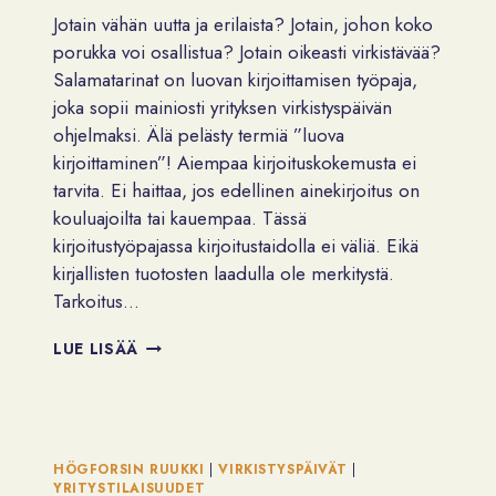
Jotain vähän uutta ja erilaista? Jotain, johon koko
porukka voi osallistua? Jotain oikeasti virkistävää?
Salamatarinat on luovan kirjoittamisen työpaja,
joka sopii mainiosti yrityksen virkistyspäivän
ohjelmaksi. Älä pelästy termiä ”luova
kirjoittaminen”! Aiempaa kirjoituskokemusta ei
tarvita. Ei haittaa, jos edellinen ainekirjoitus on
kouluajoilta tai kauempaa. Tässä
kirjoitustyöpajassa kirjoitustaidolla ei väliä. Eikä
kirjallisten tuotosten laadulla ole merkitystä.
Tarkoitus…
ETSITKÖ
LUE LISÄÄ
IDEOITA
VIRKISTYSPÄIVÄÄN?
HÖGFORSIN RUUKKI
|
VIRKISTYSPÄIVÄT
|
YRITYSTILAISUUDET