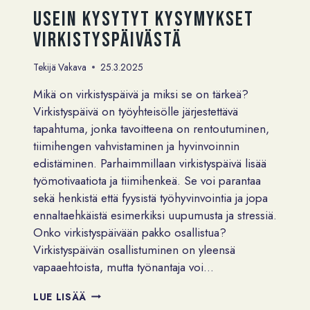
Usein kysytyt kysymykset
virkistyspäivästä
Tekijä
Vakava
25.3.2025
Mikä on virkistyspäivä ja miksi se on tärkeä?
Virkistyspäivä on työyhteisölle järjestettävä
tapahtuma, jonka tavoitteena on rentoutuminen,
tiimihengen vahvistaminen ja hyvinvoinnin
edistäminen. Parhaimmillaan virkistyspäivä lisää
työmotivaatiota ja tiimihenkeä. Se voi parantaa
sekä henkistä että fyysistä työhyvinvointia ja jopa
ennaltaehkäistä esimerkiksi uupumusta ja stressiä.
Onko virkistyspäivään pakko osallistua?
Virkistyspäivän osallistuminen on yleensä
vapaaehtoista, mutta työnantaja voi…
USEIN
LUE LISÄÄ
KYSYTYT