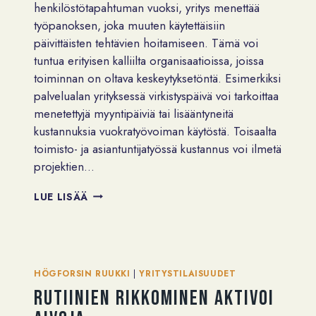
henkilöstötapahtuman vuoksi, yritys menettää
työpanoksen, joka muuten käytettäisiin
päivittäisten tehtävien hoitamiseen. Tämä voi
tuntua erityisen kalliilta organisaatioissa, joissa
toiminnan on oltava keskeytyksetöntä. Esimerkiksi
palvelualan yrityksessä virkistyspäivä voi tarkoittaa
menetettyjä myyntipäiviä tai lisääntyneitä
kustannuksia vuokratyövoiman käytöstä. Toisaalta
toimisto- ja asiantuntijatyössä kustannus voi ilmetä
projektien…
MITÄ
LUE LISÄÄ
HENKILÖSTÖTAPAHTUMA
MAKSAA?
HÖGFORSIN RUUKKI
|
YRITYSTILAISUUDET
Rutiinien rikkominen aktivoi