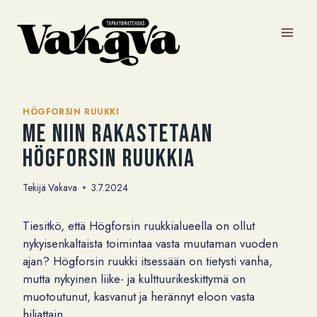
Siirry
sisältöön
HÖGFORSIN RUUKKI
Me niin rakastetaan
Högforsin ruukkia
Tekijä
Vakava
3.7.2024
Tiesitkö, että Högforsin ruukkialueella on ollut
nykyisenkaltaista toimintaa vasta muutaman vuoden
ajan? Högforsin ruukki itsessään on tietysti vanha,
mutta nykyinen liike- ja kulttuurikeskittymä on
muotoutunut, kasvanut ja herännyt eloon vasta
hiljattain.