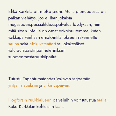
Ehkä Karkkila on melko pieni. Mutta pienuudessa on
paikan viehätys. Jos ei ihan jokaista
megasuperspesiaaliluksuspalvelua löydykään, niin
mitä sitten. Meillä on omat erikoisuutemme, kuten
vaikkapa vanhaan emalointilaitokseen rakennettu
sauna
sekä
elokuvateatteri
tai jokakesäiset
valurautapaistinpannutenniksen
suomenmestaruuskilpailut.
Tutustu Tapahtumatehdas Vakavan tarjoamiin
yritystilaisuuksiin
ja
virkistyspäiviin
.
Högforsin ruukkialueen
palveluihin voit tutustua
täällä
.
Koko Karkkilan kohteisiin
täällä
.