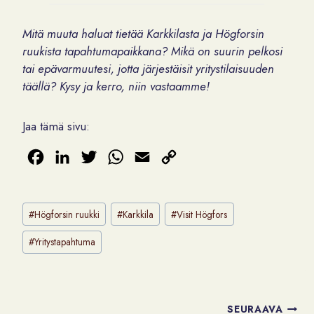
Mitä muuta haluat tietää Karkkilasta ja Högforsin
ruukista tapahtumapaikkana? Mikä on suurin pelkosi
tai epävarmuutesi, jotta järjestäisit yritystilaisuuden
täällä? Kysy ja kerro, niin vastaamme!
Jaa tämä sivu:
F
L
T
W
E
C
a
i
w
h
m
o
c
n
i
a
a
p
Avainsanat:
#
Högforsin ruukki
#
Karkkila
#
Visit Högfors
e
k
t
t
i
y
b
e
t
s
l
L
#
Yritystapahtuma
o
d
e
A
i
o
I
r
p
n
k
n
p
k
Artikkelien
SEURAAVA