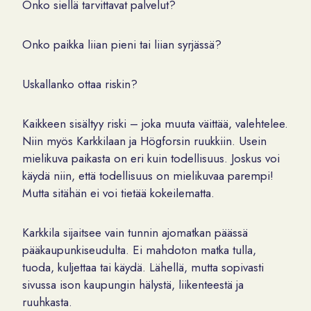
Onko siellä tarvittavat palvelut?
Onko paikka liian pieni tai liian syrjässä?
Uskallanko ottaa riskin?
Kaikkeen sisältyy riski – joka muuta väittää, valehtelee.
Niin myös Karkkilaan ja Högforsin ruukkiin. Usein
mielikuva paikasta on eri kuin todellisuus. Joskus voi
käydä niin, että todellisuus on mielikuvaa parempi!
Mutta sitähän ei voi tietää kokeilematta.
Karkkila sijaitsee vain tunnin ajomatkan päässä
pääkaupunkiseudulta. Ei mahdoton matka tulla,
tuoda, kuljettaa tai käydä. Lähellä, mutta sopivasti
sivussa ison kaupungin hälystä, liikenteestä ja
ruuhkasta.