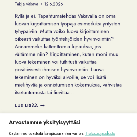
Tekijä
Vakava
12.6.2026
Kyllä ja ei. Tapahtumatehdas Vakavalla on oma
luovan kirjoittamisen työpaja esimerkiksi yritysten
tyhypäiviin. Mutta voiko luova kirjoittaminen
oikeasti vaikuttaa työntekijöiden hyvinvointiin?
Annammeko katteettomia lupauksia, jos
väitämme niin? Kirjoittaminen, kuten moni muu
luova tekeminen voi tutkitusti vaikuttaa
positiivisesti ihmisen hyvinvointiin. Luova
tekeminen on hyväksi aivoille, se voi lisätä
mielihyvää ja onnistumisen kokemuksia, vahvistaa
itsetuntemusta tai lievittää…
VOIKO
LUE LISÄÄ
LUOVA
KIRJOITTAMINEN
Arvostamme yksityisyyttäsi
LISÄTÄ
TYÖHYVINVOINTIA?
Käytämme evästeitä kävijäseurantaa varten.
Tietosuojaseloste